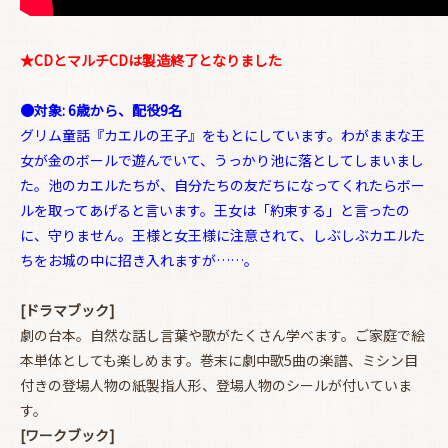
★CDとマルチCDは製造終了となりました
●対象: 6歳から、配役9名
お買い物を続ける
カートへ進む
グリム童話『カエルの王子』をもとにしています。わがままな王
女が金のボールで遊んでいて、うっかり池に落としてしまいまし
た。池のカエルたちが、自分たちの友だちになってくれたらボー
ルを取ってあげると言います。王女は「約束する」と言ったの
に、守りません。王様と女王様に注意されて、しぶしぶカエルた
ちをお城の中に招き入れますが……。
[ドラマブック]
劇の台本。自然な話し言葉や歌がたくさん学べます。ご家庭で絵
本単体としても楽しめます。巻末に劇中歌5曲の楽譜、ミシン目
付きの登場人物の紙製指人形、登場人物のシールが付いていま
す。
[ワークブック]