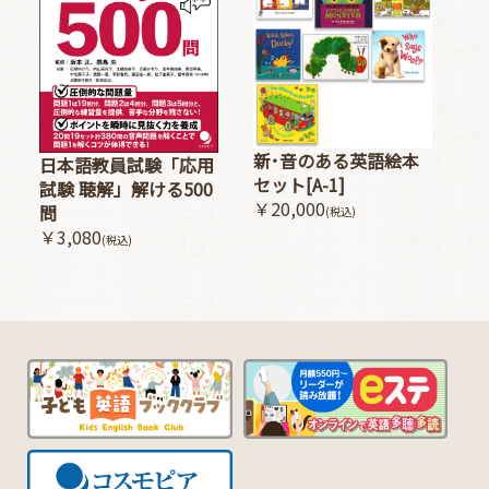
新･音のある英語絵本
日本語教員試験「応用
セット[A-1]
試験 聴解」解ける500
￥20,000
問
(税込)
￥3,080
(税込)