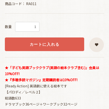
商品コード：
RA011
数量
カートに入れる
★「子ども英語ブッククラブ(英語の絵本クラブ含む)」会員は
10%OFF!
★『多聴多読マガジン』定期購読者は10%OFF!
[Ready Action] 英語劇に使える絵本です
【パロディ／レベル２】
総語数633
ドラマブック36ページ＋ワークブック32ページ