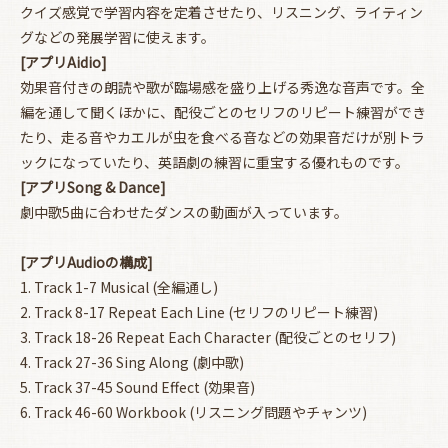
クイズ感覚で学習内容を定着させたり、リスニング、ライティン
グなどの発展学習に使えます。
[アプリAidio]
効果音付きの朗読や歌が臨場感を盛り上げる秀逸な音声です。全
編を通して聞くほかに、配役ごとのセリフのリピート練習ができ
たり、走る音やカエルが虫を食べる音などの効果音だけが別トラ
ックになっていたり、英語劇の練習に重宝する優れものです。
[アプリSong & Dance]
劇中歌5曲に合わせたダンスの動画が入っています。
[アプリAudioの構成]
1. Track 1-7 Musical (全編通し)
2. Track 8-17 Repeat Each Line (セリフのリピート練習)
3. Track 18-26 Repeat Each Character (配役ごとのセリフ)
4. Track 27-36 Sing Along (劇中歌)
5. Track 37-45 Sound Effect (効果音)
6. Track 46-60 Workbook (リスニング問題やチャンツ)