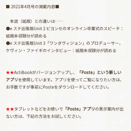
■ 2021年4月号の掲載内容■
本誌（紙版）との違いは……
●e ステ出張版Unit 2 ビヨンセのオンライン卒業式のスピーチ：
紙版未収録分が読める
●e ステ出張版Unit 3「ワンダヴィジョン」のプロデューサー、
ケヴィン・ファイギのインタビュー：紙版未収録分が読める
★★
ActiBookがバージョンアップし、
「Poste」という新しい
アプリ
を使用しています。アプリを使ってご覧になりたい方は、
お買い物を続ける
カートへ進む
お手数ですが事前にPosteをダウンロードしてください。
★★
タブレットなどをお使いで
「Poste」アプリ
の表示案内が出
ない方は、下記の方法をお試しください。