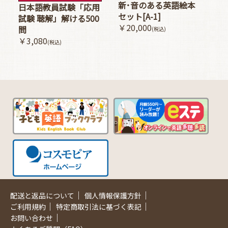
新･音のある英語絵本
日本語教員試験「応用
セット[A-1]
試験 聴解」解ける500
￥20,000
問
(税込)
￥3,080
(税込)
｜
｜
配送と返品について
個人情報保護方針
｜
｜
ご利用規約
特定商取引法に基づく表記
｜
お問い合わせ