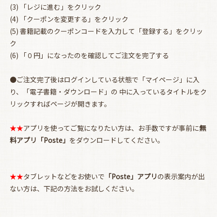
(3) 「レジに進む」をクリック
(4) 「クーポンを変更する」をクリック
(5) 書籍記載のクーポンコードを入力して「登録する」をクリッ
ク
(6) 「０円」になったのを確認してご注文を完了する
●ご注文完了後はログインしている状態で「マイページ」に入
お買い物を続ける
カートへ進む
り、「電子書籍・ダウンロード」の 中に入っているタイトルをク
リックすればページが開きます。
★★
アプリを使ってご覧になりたい方は、お手数ですが事前に
無
料アプリ「Poste」
をダウンロードしてください。
★★
タブレットなどをお使いで
「Poste」アプリ
の表示案内が出
ない方は、下記の方法をお試しください。