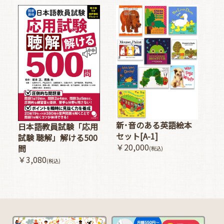
新･音のある英語絵本
日本語教員試験「応用
セット[A-1]
試験 聴解」解ける500
￥20,000
問
(税込)
￥3,080
(税込)