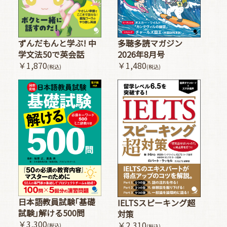
多聴多読マガジン
ずんだもんと学ぶ! 中
2026年8月号
学文法50で英会話
￥1,480
￥1,870
(税込)
(税込)
日本語教員試験｢基礎
IELTSスピーキング超
試験｣解ける500問
対策
￥3,300
￥2,310
(税込)
(税込)