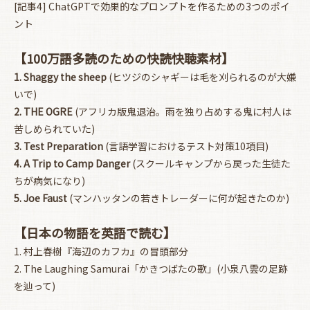
[記事4] ChatGPTで効果的なプロンプトを作るための3つのポイ
ント
【100万語多読のための快読快聴素材】
1. Shaggy the sheep
(ヒツジのシャギーは毛を刈られるのが大嫌
いで)
2. THE OGRE
(アフリカ版鬼退治。雨を独り占めする鬼に村人は
お買い物を続ける
カートへ進む
苦しめられていた)
3. Test Preparation
(言語学習におけるテスト対策10項目)
4. A Trip to Camp Danger
(スクールキャンプから戻った生徒た
ちが病気になり)
5. Joe Faust
(マンハッタンの若きトレーダーに何が起きたのか)
【日本の物語を英語で読む】
1. 村上春樹『海辺のカフカ』の冒頭部分
2. The Laughing Samurai「かきつばたの歌」(小泉八雲の足跡
を辿って)