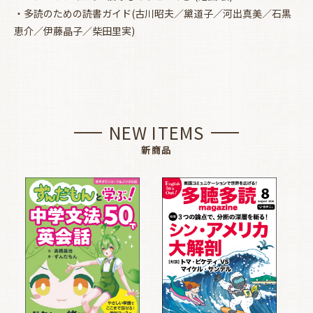
・多読のための読書ガイド(古川昭夫／黛道子／河出真美／石黒
恵介／伊藤晶子／柴田里実)
NEW ITEMS
新商品