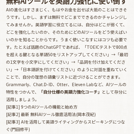
無料AIツールを英語力強化に使い倒す
AIの進化はすさまじく、もはやお金を出せば大抵のことはできそ
うです。しかし、まずは無料でどこまでできるのかチャレンジし
てみませんか。英語学習に役立てるには、自分はどこが弱くて、
どこを強化したいのか、そのためにどのAIツールをどう使えばい
いのかを知ることからです。うまく使いこなすにはコツも必要で
す。たとえば話題のChatGPTであれば、「TOEICテストで800点
を超える鍵となる単語50をリストアップしてください」→「最初
の1文字を小文字にしてください」→「品詞を付け加えてくださ
い」→「日本語訳を付けてください」のように対話を重ねていく
ことで、自分の理想の語彙リストに近づけることができます。
Grammarly、Chat.D-ID、Otter、Eleven Labなど、AIツールの
特性をつかんで、
「自分仕様の英語力強化コーチ」
として存分に
活用しましょう。
[記事1] 9つのAIツールの機能と始め方
[記事2] 最新 無料AIツール徹底活用法(岡本茂紀)
[記事3] AIを活用して英語ライティングからスピーキングにつな
ぐ(門田修平)