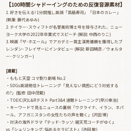
【100時間シャドーイングのための反復音源素材】
1. 好きを伝える! 1分間推し英語「高級寿司」「日本のカレー」
(執筆: 藤代あゆみ)
2. テイラー･スウィフトが名誉美術博士号を授与された、ニュー
ヨーク大学の2022年卒業式でスピーチ (解説: 中西のりこ)
3. 映画『ザ･ホエール』でアカデミー賞主演男優勝を獲得したブ
レンダン･フレイザーにインタビュー (解説: 新田晴彦／ウォルタ
ー･クリンガー)
[連載]
・ももと天空 コマ割り劇場 No.2
・SDGs英語発信トレーニング「見えない貧困にどう対処する
の?」(監修: 田中茂範)
・TOEIC(R)L&Rテスト Part3&4 速聴トレーニング(早川幸治)
・キーワードで見るニュースの裏側「ウクライナ、イラン、ネパ
ール、アフガニスタンの女性たちの声を聴く」(沢田 博)
・対決の海外ドラマ『テッド･ラッソ: 破天荒コーチがゆく』
vs『シュリンキング: 悩めるセラピスト』(池田 敏)