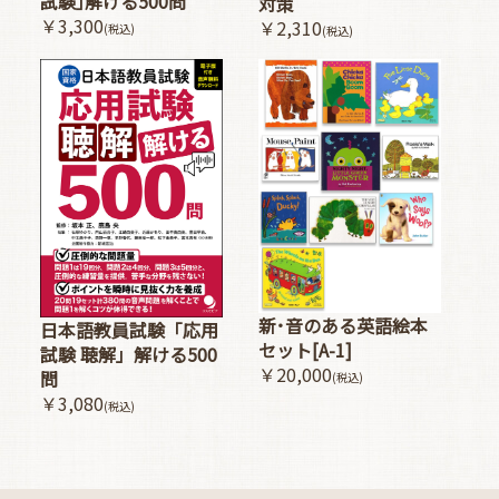
試験｣解ける500問
対策
￥3,300
￥2,310
(税込)
(税込)
新･音のある英語絵本
日本語教員試験「応用
セット[A-1]
試験 聴解」解ける500
￥20,000
問
(税込)
￥3,080
(税込)