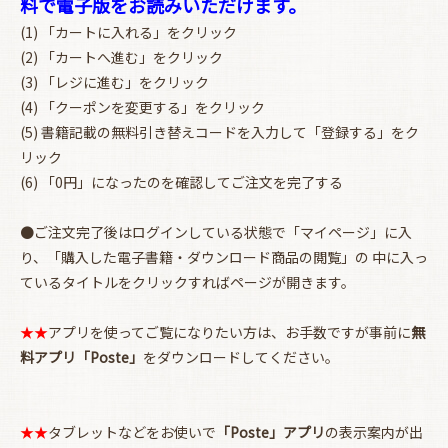
料で電子版をお読みいただけます。
(1) 「カートに入れる」をクリック
(2) 「カートへ進む」をクリック
(3) 「レジに進む」をクリック
(4) 「クーポンを変更する」をクリック
(5) 書籍記載の無料引き替えコードを入力して「登録する」をク
リック
(6) 「0円」になったのを確認してご注文を完了する
お買い物を続ける
カートへ進む
●ご注文完了後はログインしている状態で「マイページ」に入
り、「購入した電子書籍・ダウンロード商品の閲覧」の 中に入っ
ているタイトルをクリックすればページが開きます。
★★
アプリを使ってご覧になりたい方は、お手数ですが事前に
無
料アプリ「Poste」
をダウンロードしてください。
★★
タブレットなどをお使いで
「Poste」アプリ
の表示案内が出