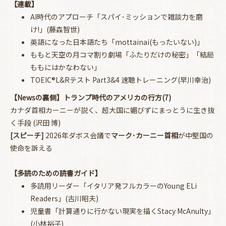
【連載】
AI時代のアプローチ「スパイ･ミッションで雑談力を磨
け!」(藤森智世)
英語になった日本語たち「mottainai(もったいない)」
ももと天空の月コマ割り劇場「ふたりだけの秘密」「結局
ももにはかなわない」
TOEIC®L&Rテスト Part3&4 速聴トレーニング(早川幸治)
【Newsの裏側】トランプ時代のアメリカの行方(7)
カナダ首相カーニーが説く、超大国に媚びずにまっとうに生き抜
く手段 (沢田 博)
[スピーチ]
2026年ダボス会議で
マーク･カーニー首相
が中堅国の
使命を訴える
【多読のための読書ガイド】
多読用リーダー「イタリア発フルカラーのYoung ELi
Readers」(古川昭夫)
児童書「計算通りに行かない現実を描くStacy McAnulty」
(小林裕子)