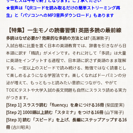
サービスは今号で終了となります。ご了承ください
★音声は「QRコードを読み取るだけの簡単ストリーミング再
生」と「パソコンへのMP3音声ダウンロード」もあります
【特集】一生モノの読書習慣! 英語多読の最前線
多読はなぜ必要か? 効果的な多読の方法とは?
(高瀬敦子)
入試合格に比重を置く日本の英語教育では、辞書を引きながら日
本語に訳す「精読」がメインです。それに対して「多読」は大量
に英語をインプットする過程で、日本語に訳さず英語のまま理解
する、一定以上のスピードで読み続ける、勉強ではなく読書とし
て楽しめるようになる学習法です。楽しくなればドーパミンの分
泌が増えて、もっともっと読みたい意欲につながり、やがて
TOEICテストや大学入試の長文問題も自然にスラスラ読める実力
がつきます。
[Step 1] スラスラ読む「fluency」を身につける16冊
(柴田里実)
[Step 2] 1000語以上読む「スタミナ」をつける16冊
(山下陽子)
[Step 3] 読む「スピード」を上げ、長編にステップアップする16
冊
(古川昭夫)