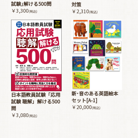
試験｣解ける500問
対策
￥3,300
￥2,310
(税込)
(税込)
新･音のある英語絵本
日本語教員試験「応用
セット[A-1]
試験 聴解」解ける500
￥20,000
問
(税込)
￥3,080
(税込)