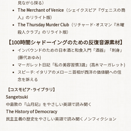
見ながら探る）
The Merchant of Venice
（シェイクスピア『ヴェニスの商
人』のリライト版）
The Thursday Murder Club
（リチャード･オスマン『木曜
殺人クラブ』のリライト版）
【100時間シャドーイングのための反復音源素材】
インバウンドのための日本酒と和食入門「酒器」「刺身」
(藤代あゆみ)
マーガレット日記「私の美容習慣3選」(高木マーガレット)
スピーチ: イタリアのメローニ首相が西洋の価値観への信
念を訴える
【コスモピア･ライブラリ】
Sangetsuki
中島敦の『山月記』をやさしい英語で読み聞く
The History of Democracy
民主主義の歴史をやさしい英語で読み聞くノンフィクション