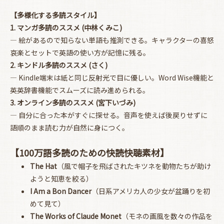
【多様化する多読スタイル】
1. マンガ多読のススメ (中林くみこ)
― 絵があるので知らない単語も推測できる。キャラクターの喜怒
哀楽とセットで英語の使い方が記憶に残る。
2. キンドル多読のススメ (さく)
― Kindle端末は紙と同じ反射光で目に優しい。Word Wise機能と
英英辞書機能でスムーズに読み進められる。
3. オンライン多読のススメ (宮下いづみ)
― 自分に合った本がすぐに探せる。音声を使えば後戻りせずに
語順のまま読む力が自然に身につく。
【100万語多読のための快読快聴素材】
The Hat
（風で帽子を飛ばされたキツネを動物たちが助け
ようと知恵を絞る）
I Am a Bon Dancer
（日系アメリカ人の少女が盆踊りを初
めて見て）
The Works of Claude Monet
（モネの画風を数々の作品を
お買い物を続ける
カートへ進む