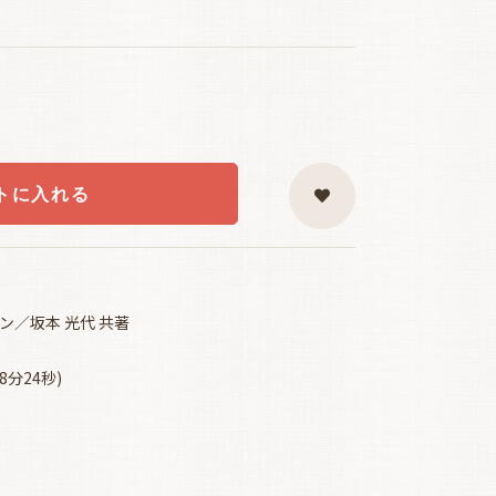
トに入れる
ン／坂本 光代 共著
8分24秒)