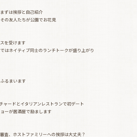
目。まずは挨拶と自己紹介
家とその友人たちが公園でお花見
イスを受けます
リアではネイティブ同士のランチトークが盛り上がり
お買い物を続ける
カートへ進む
をふるまいます
のリチャードとイタリアンレストランで初デート
をジョーが居酒屋で励まします
入国審査、ホストファミリーへの挨拶は大丈夫？