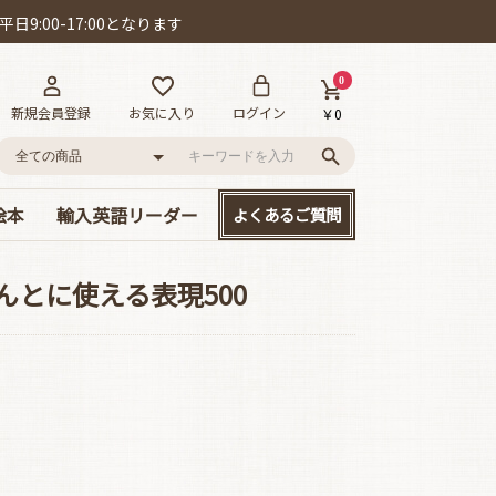
日9:00-17:00となります
0
新規会員登録
お気に入り
ログイン
￥0
絵本
輸入英語リーダー
よくあるご質問
語
ー!
D付き英語絵本
絵本
、大集合!
本セット
･カールの作品
ット賞
cs/mpi
やさしい名作童話
読み応えのある名作
Happyリーダー単品
Smartリーダー単品
お得なセット販売
んとに使える表現500