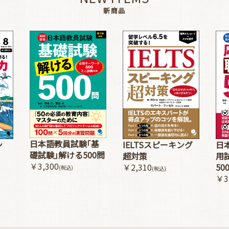
新商品
日本語教員試験｢基
ン
IELTSスピーキング
日
礎試験｣解ける500問
超対策
用
￥3,300
￥2,310
50
(税込)
(税込)
￥3