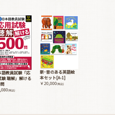
新･音のある英語絵
本語教員試験「応
本セット[A-1]
試験 聴解」解ける
￥20,000
0問
(税込)
,080
(税込)