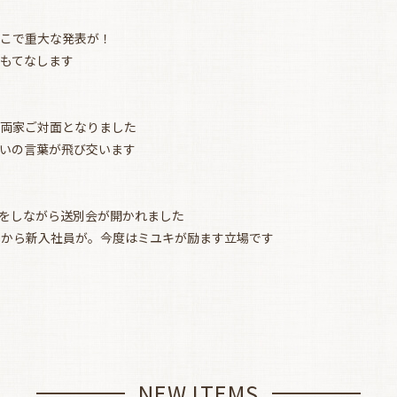
。そこで重大な発表が！
でもてなします
日。両家ご対面となりました
お祝いの言葉が飛び交います
花見をしながら送別会が開かれました
ロシアから新入社員が。今度はミユキが励ます立場です
NEW ITEMS