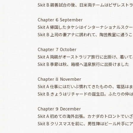
Skit B 親善試合の後、日米両チームはピザレス
Chapter ６ September
Skit A 帰国したタケシはインターナショナルス
Skit B 上司の妻アナに誘われて、陶芸教室に通う
Chapter ７ October
Skit A 両親がオーストラリア旅行に出掛け、着
Skit B 季節は秋、箱根へ温泉旅行に出掛けました
Chapter ８ November
Skit A 仕事にはだいぶ慣れてきたものの、電話は
Skit B きょうはリチャードの誕生日。ふたりの
Chapter ９ December
Skit A 初めての海外出張。カナダのトロントでい
Skit B クリスマスを前に、男性陣はビール片手に