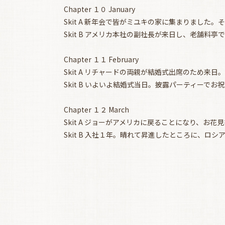
Chapter １０ January
Skit A 新年会で皆がミユキの家に集まりました
Skit B アメリカ本社の副社長が来日し、老舗料亭
Chapter １１ February
Skit A リチャードの両親が結婚式出席のため来
Skit B いよいよ結婚式当日。披露パーティーで
Chapter １２ March
Skit A ジョーがアメリカに戻ることになり、お
Skit B 入社１年。晴れて昇進したところに、