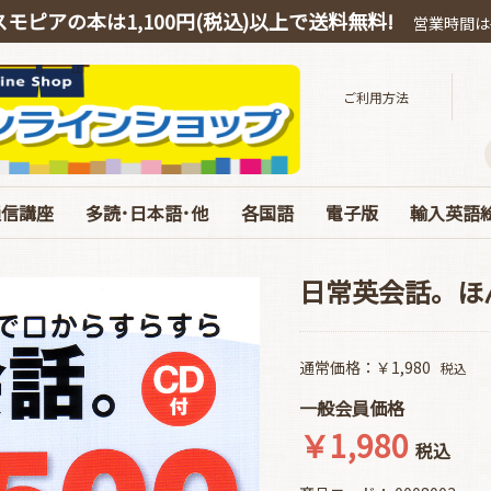
スモピアの本は1,100円(税込)以上で送料無料!
営業時間は平
ご利用方法
通信講座
多読･日本語･他
各国語
電子版
輸入英語
スピーキング
OEIC
多読・洋書ガイド
ハリー・ポッター
絵本・教育・日本語
音源ダウンロード
お得なオンライン教材
中国語
韓国語
ドイツ語
電子版 書籍 英語
電子版 各国語･日本
電子版 マガジン
電子版 Special･別冊
ベストセラ
ぜんぶC
英語劇用
海の絵本
お得な絵
エリック
コルデコ
CDのみ
JY Phoni
日常英会話。ほ
通常価格：￥1,980
税込
一般会員価格
￥1,980
税込