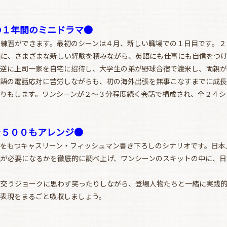
の１年間のミニドラマ●
練習ができます。最初のシーンは４月、新しい職場での１日目です。２
緒に、さまざまな新しい経験を積みながら、英語にも仕事にも自信をつ
逆に上司一家を自宅に招待し、大学生の弟が野球合宿で渡米し、両親が
語の電話応対に苦労しながらも、初の海外出張を無事こなすまでに成長
りもします。ワンシーンが２〜３分程度続く会話で構成され、全２４シ
を５００もアレンジ●
をもつキャスリーン・フィッシュマン書き下ろしのシナリオです。日本
現が必要になるかを徹底的に調べ上げ、ワンシーンのスキットの中に、日
交うジョークに思わず笑ったりしながら、登場人物たちと一緒に実践的
表現をまるごと吸収しましょう。