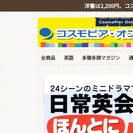
洋書は2,200円、コ
全商品
英語
多聴多読マガジン
英会話
リスニング
シャドーイング
TOEIC
TOEFL･IELTS･英検
ライティング
文法・語彙・その他
ビジネス
スピーチ・ニュース
バックナンバー
定期購読
イギリス英語特集号
臨増・別冊
T