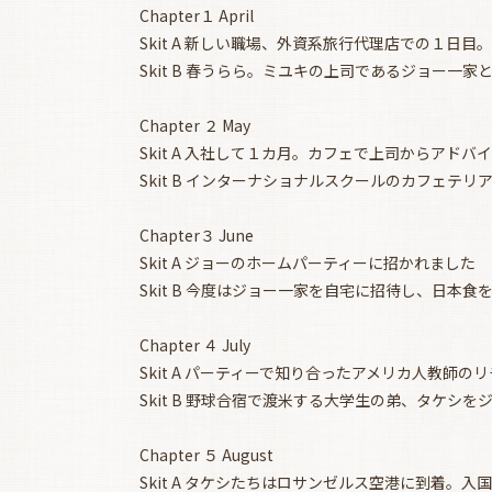
Chapter１ April
Skit A 新しい職場、外資系旅行代理店での１日
Skit B 春うらら。ミユキの上司であるジョー一
Chapter ２ May
Skit A 入社して１カ月。カフェで上司からアドバ
Skit B インターナショナルスクールのカフェテ
Chapter３ June
Skit A ジョーのホームパーティーに招かれました
Skit B 今度はジョー一家を自宅に招待し、日本食
Chapter ４ July
Skit A パーティーで知り合ったアメリカ人教師
Skit B 野球合宿で渡米する大学生の弟、タケシ
Chapter ５ August
Skit A タケシたちはロサンゼルス空港に到着。