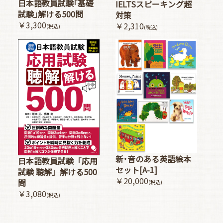
日本語教員試験｢基礎
IELTSスピーキング超
試験｣解ける500問
対策
￥3,300
￥2,310
(税込)
(税込)
新･音のある英語絵本
日本語教員試験「応用
セット[A-1]
試験 聴解」解ける500
￥20,000
問
(税込)
￥3,080
(税込)