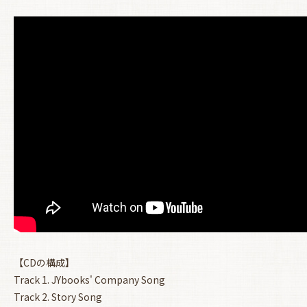
お買い物を続ける
カートへ進む
【CDの構成】
Track 1. JYbooks' Company Song
Track 2. Story Song