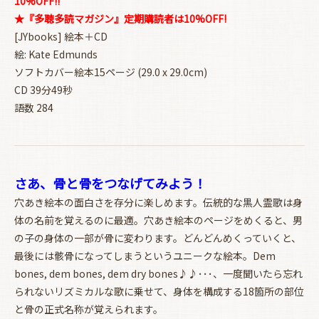
10%OFF!!
★『多聴多読マガジン』定期購読者は10%OFF!
[JYbooks] 絵本＋CD
絵: Kate Edmunds
ソフトカバー絵本15ページ (29.0 x 29.0cm)
CD 39分49秒
語数 284
さあ、骨と骨をつなげてみよう！
穴あき絵本の面白さを存分に楽しめます。伝統的な黒人霊歌は身
体の名前を覚えるのに最適。穴あき絵本のページをめくると、男
の子の身体の一部が骨に変わります。どんどんめくっていくと、
最後には骸骨になってしまうというユニークな絵本。Dem
bones, dem bones, dem dry bones♪♪･･･、一度聞いたら忘れ
られないリズミカルな歌に乗せて、身体を構成する18箇所の部位
と骨の正式名称が覚えられます。