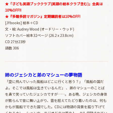
★「子ども英語ブッククラブ(英語の絵本クラブ含む)」会員は
10%OFF!!
★『多聴多読マガジン』定期購読者は10%OFF!
[JYbooks] 絵本＋CD
文・絵: Audrey Wood (オードリー・ウッド)
ソフトカバー絵本32ページ (26.2 x 23.8cm)
CD 27分23秒
語数 306
姉のジェシカと弟のマシューの夢物語
「空に飛んでいった風船はどこに行くと思う？」「風船の国だ
よ。そこでは風船は生きているんだ」 、弟のマシューのことば
を鼻で笑っていたジェシカですが……。ある晩、ジェシカの身体
が膨らんで宙に舞い上がり、雲を超えてたどり着いたのは、何も
かもが風船でできた国でした。CDには物語の背景を掘り下げて
くれるナレーションや、ラジオドラマ風のトークも収録されてい