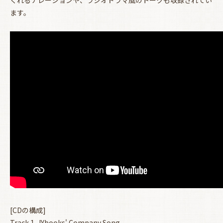
ます。
お買い物を続ける
カートへ進む
[CDの構成]
Track 1. JYbooks' Company Song