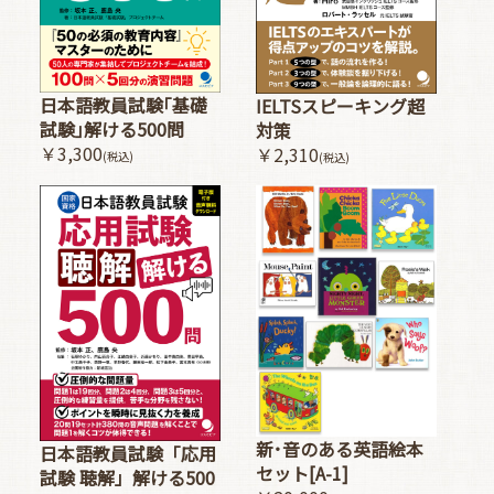
日本語教員試験｢基礎
IELTSスピーキング超
試験｣解ける500問
対策
￥3,300
￥2,310
(税込)
(税込)
新･音のある英語絵本
日本語教員試験「応用
セット[A-1]
試験 聴解」解ける500