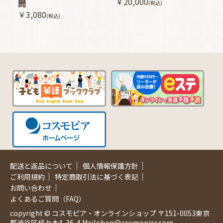
￥20,000
問
(税込)
￥3,080
(税込)
｜
｜
配送と返品について
個人情報保護方針
｜
｜
ご利用規約
特定商取引法に基づく表記
｜
お問い合わせ
よくあるご質問（FAQ）
copyright © コスモピア・オンラインショップ 〒151-0053東京
都渋谷区代々木4-36-4 Mail:shop@cosmopier.com