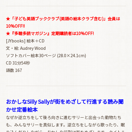
★「子ども英語ブッククラブ(英語の絵本クラブ含む)」会員は
10%OFF!!
★『多聴多読マガジン』定期購読者は10%OFF!
[JYbooks] 絵本＋CD
文・絵: Audrey Wood
ソフトカバー絵本30ページ (28.0×24.1cm)
CD 31分54秒
語数 167
おかしなSilly Sallyが街をめざして行進する読み聞
かせ定番絵本
なぜか逆立ちをして後ろ向きに進むサリーと出会った動物たち
も、みんなサリーを真似します。逆立ちをしながら歌ったり、眠
り込んだりしながら、おかしな行列は街をめざします。タイトル