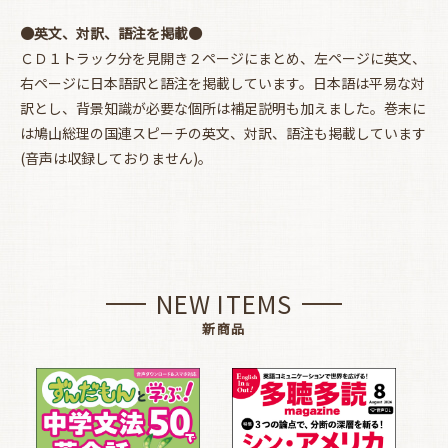
●英文、対訳、語注を掲載●
ＣＤ１トラック分を見開き２ページにまとめ、左ページに英文、
右ページに日本語訳と語注を掲載しています。日本語は平易な対
訳とし、背景知識が必要な個所は補足説明も加えました。巻末に
は鳩山総理の国連スピーチの英文、対訳、語注も掲載しています
(音声は収録しておりません)。
NEW ITEMS
新商品