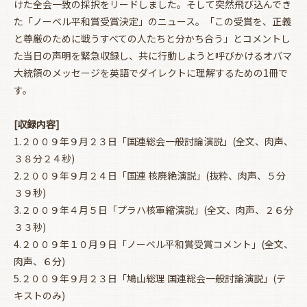
けた全会一致の採択をリードしました。そして突然飛び込んでき
た「ノーベル平和賞受賞決定」のニュース。「この受賞を、正義
と尊厳のために戦うすべての人たちと分かち合う」とコメントし
た当日の声明を緊急収録し、共に行動しようと呼びかけるオバマ
大統領のメッセージを英語でダイレクトに理解するための1冊で
す。
[収録内容]
1.２００９年９月２３日「国連総会一般討論演説」(全文、肉声、
お買い物を続ける
カートへ進む
３８分２４秒)
2.２００９年９月２４日「国連 核廃絶演説」(抜粋、肉声、５分
３９秒)
3.２００９年４月５日「プラハ核軍縮演説」(全文、肉声、２６分
３３秒)
4.２００９年１０月９日「ノーベル平和賞受賞コメント」(全文、
肉声、６分)
5.２００９年９月２３日「鳩山総理 国連総会一般討論演説」(テ
キストのみ)