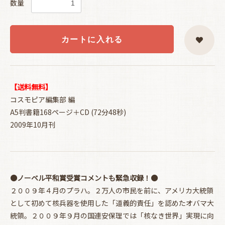
数量
カートに入れる
【送料無料】
コスモピア編集部 編
A5判書籍168ページ＋CD (72分48秒)
2009年10月刊
●ノーベル平和賞受賞コメントも緊急収録！●
２００９年４月のプラハ。２万人の市民を前に、アメリカ大統領
として初めて核兵器を使用した「道義的責任」を認めたオバマ大
統領。２００９年９月の国連安保理では「核なき世界」実現に向