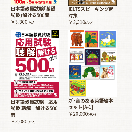
日本語教員試験｢基礎
IELTSスピーキング超
試験｣解ける500問
対策
￥3,300
￥2,310
(税込)
(税込)
新･音のある英語絵本
日本語教員試験「応用
セット[A-1]
試験 聴解」解ける500
￥20,000
問
(税込)
￥3,080
(税込)