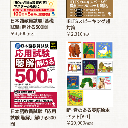
日本語教員試験｢基礎
IELTSスピーキング超
試験｣解ける500問
対策
￥3,300
￥2,310
(税込)
(税込)
新･音のある英語絵本
日本語教員試験「応用
セット[A-1]
試験 聴解」解ける500
￥20,000
問
(税込)