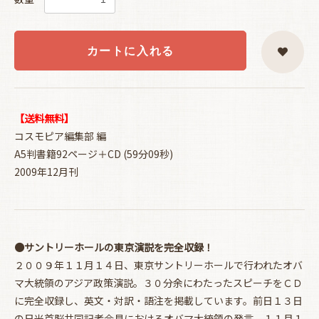
カートに入れる
【送料無料】
コスモピア編集部 編
A5判書籍92ページ＋CD (59分09秒)
2009年12月刊
●サントリーホールの東京演説を完全収録！
２００９年１１月１４日、東京サントリーホールで行われたオバ
マ大統領のアジア政策演説。３０分余にわたったスピーチをＣＤ
に完全収録し、英文・対訳・語注を掲載しています。前日１３日
の日米首脳共同記者会見におけるオバマ大統領の発言、１１月１