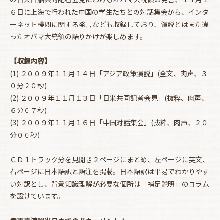
６日に上海で行われた中国の学生たちとの対話集会から、インタ
ーネット検閲に関する発言なども収録しており、演説とはまた違
ったオバマ大統領の語りかけが楽しめます。
【収録内容】
(1) ２００９年１１月１４日「アジア政策演説」(全文、肉声、３
０分２０秒)
(2) ２００９年１１月１３日「日米共同記者会見」(抜粋、肉声、
６分０７秒)
(3) ２００９年１１月１６日「中国対話集会」(抜粋、肉声、２０
お買い物を続ける
カートへ進む
分００秒)
ＣＤ１トラック分を見開き２ページにまとめ、左ページに英文、
右ページに日本語訳と語注を掲載。日本語訳は平易でわかりやす
い対訳とし、背景知識理解が必要な個所は「補足説明」のコラム
を設けています。