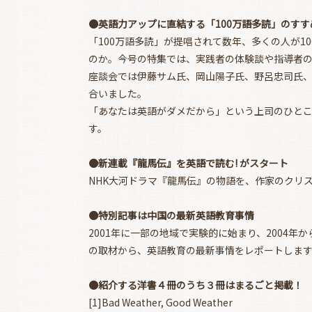
●英語力アップに直結する「100万語多読」のすす
「100万語多読」が提唱されて数年、多くの人が
のか。今号の特集では、実践者の体験談や指導者
座談会では伊藤サム氏、岡山陽子氏、野呂忠司氏
合いました。
「あなたは英語がダメだから」という上司のひとこ
す。
●新連載『龍馬伝』を英語で読む! がスタート
NHK大河ドラマ『龍馬伝』の物語を、作家のクリ
●特別記事は中国の最新英語教育事情
2001年に一部の地域で実験的に始まり、200
の取材から、英語教育の最新事情をレポートしま
●紹介する洋書４冊のうち３冊はまるごと掲載！
[1]Bad Weather, Good Weather