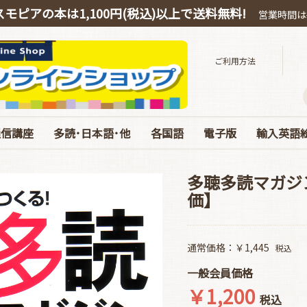
スモピアの本は1,100円(税込)以上で送料無料!
営業時間は平
ご利用方法
通信講座
多読･日本語･他
各国語
電子版
輸入英語
スピーキング
OEIC
多読・洋書ガイド
ハリー・ポッター
絵本・教育・日本語
音源ダウンロード
お得なオンライン教材
中国語
韓国語
ドイツ語
電子版 書籍 英語
電子版 各国語･日本
電子版 マガジン
電子版 Special･別冊
ベストセラ
ぜんぶC
英語劇用
海の絵本
お得な絵
エリック
コルデコ
CDのみ
JY Phoni
多聴多読マガジン 2
価】
通常価格：￥1,445
税込
一般会員価格
￥1,200
税込