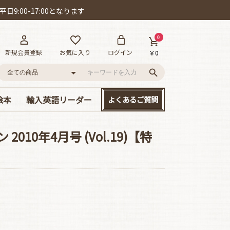
日9:00-17:00となります
0
新規会員登録
お気に入り
ログイン
￥0
絵本
輸入英語リーダー
よくあるご質問
語
ー!
D付き英語絵本
絵本
、大集合!
本セット
･カールの作品
ット賞
cs/mpi
やさしい名作童話
読み応えのある名作
Happyリーダー単品
Smartリーダー単品
お得なセット販売
010年4月号 (Vol.19)【特