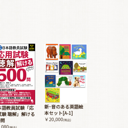
新･音のある英語絵
本語教員試験「応
本セット[A-1]
試験 聴解」解ける
￥20,000
0問
(税込)
,080
(税込)