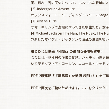
雨、晴れ、雪の天気について、いろいろな職業の
[2]Underground Adventure
オックスフォード・リーディング・ツリーのSta
[3]Boys vs. Girls
サマーキャンプで農場にやってきた学生たち。女
[4]Michael Jackson The Man, The Music, The Myst
急逝したマイケル・ジャクソンの波乱の生涯を描い
●ＣＤには映画『NINE』の豪加女優陣も登場！
ＣＤには上記４冊の洋書の朗読、ハイチ大地震を伝
いて語るソフィア・ローレン、ニコール・キッドマ
PDFで新連載「『龍馬伝』を英語で読む！」をご
PDFで目次をご覧いただけます。
ここをクリック!