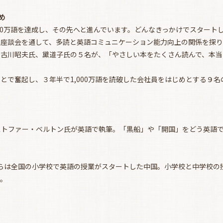
め
100万語を達成し、その先へと進んでいます。どんなきっかけでスタート
の座談会を通して、多読と英語コミュニケーション能力向上の関係を探り
、古川昭夫氏、黛道子氏の５名が、「やさしい本をたくさん読んで、本当
とで奮起し、３年半で1,000万語を読破した会社員をはじめとする９
お買い物を続ける
カートへ進む
ストファー・ベルトン氏が英語で執筆。「黒船」や「開国」をどう英語
4年からは全国の小学校で英語の授業がスタートした中国。小学校と中学校
す。