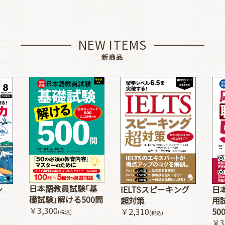
NEW ITEMS
新商品
日本語教員試験｢基
ン
IELTSスピーキング
日
礎試験｣解ける500問
超対策
用
￥3,300
￥2,310
50
(税込)
(税込)
￥3