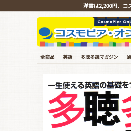
洋書は2,200円、コ
全商品
英語
多聴多読マガジン
英会話
リスニング
シャドーイング
TOEIC
TOEFL･IELTS･英検
ライティング
文法・語彙・その他
ビジネス
スピーチ・ニュース
バックナンバー
定期購読
イギリス英語特集号
臨増・別冊
T