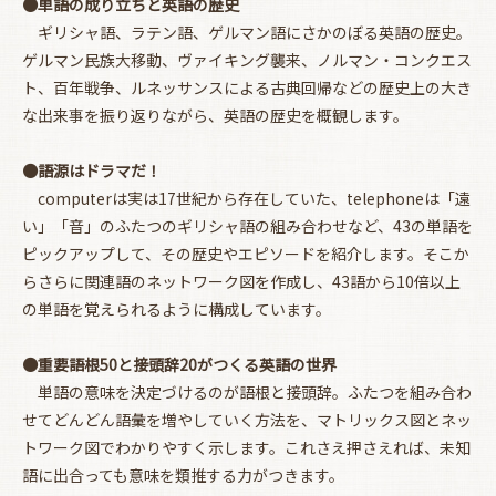
●単語の成り立ちと英語の歴史
ギリシャ語、ラテン語、ゲルマン語にさかのぼる英語の歴史。
ゲルマン民族大移動、ヴァイキング襲来、ノルマン・コンクエス
ト、百年戦争、ルネッサンスによる古典回帰などの歴史上の大き
な出来事を振り返りながら、英語の歴史を概観します。
●語源はドラマだ！
computerは実は17世紀から存在していた、telephoneは「遠
い」「音」のふたつのギリシャ語の組み合わせなど、43の単語を
ピックアップして、その歴史やエピソードを紹介します。そこか
らさらに関連語のネットワーク図を作成し、43語から10倍以上
の単語を覚えられるように構成しています。
●重要語根50と接頭辞20がつくる英語の世界
単語の意味を決定づけるのが語根と接頭辞。ふたつを組み合わ
せてどんどん語彙を増やしていく方法を、マトリックス図とネッ
トワーク図でわかりやすく示します。これさえ押さえれば、未知
語に出合っても意味を類推する力がつきます。