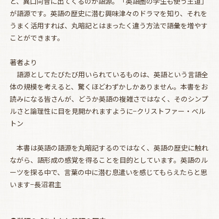
と、異口同音に出てくるのが語源。「英語圏の学生も使う王道」
が語源です。英語の歴史に潜む興味津々のドラマを知り、それを
うまく活用すれば、丸暗記とはまったく違う方法で語彙を増やす
ことができます。
著者より
語源としてたびたび用いられているものは、英語という言語全
体の規模を考えると、驚くほどわずかしかありません。本書をお
読みになる皆さんが、どうか英語の複雑さではなく、そのシンプ
ルさと論理性に目を見開かれますように−クリストファー・ベル
トン
本書は英語の語源を丸暗記するのではなく、英語の歴史に触れ
ながら、語形成の感覚を得ることを目的としています。英語のル
ーツを探る中で、言葉の中に潜む息遣いを感じてもらえたらと思
お買い物を続ける
カートへ進む
います−長沼君主