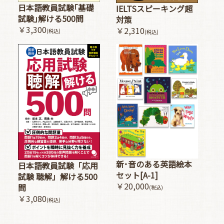
日本語教員試験｢基礎
IELTSスピーキング超
試験｣解ける500問
対策
￥3,300
￥2,310
(税込)
(税込)
新･音のある英語絵本
日本語教員試験「応用
セット[A-1]
試験 聴解」解ける500
￥20,000
問
(税込)
￥3,080
(税込)