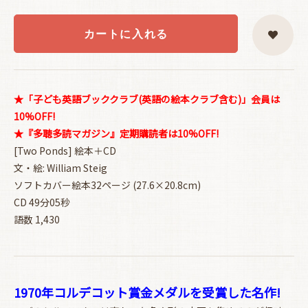
カートに入れる
★「子ども英語ブッククラブ(英語の絵本クラブ含む)」会員は
10%OFF!
★『多聴多読マガジン』定期購読者は10%OFF!
[Two Ponds] 絵本＋CD
文・絵: William Steig
ソフトカバー絵本32ページ (27.6×20.8cm)
CD 49分05秒
語数 1,430
1970年コルデコット賞金メダルを受賞した名作!