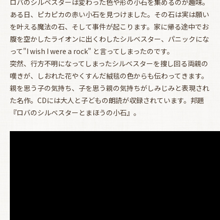
ロバのシルベスターは変わった色や形の小石を集めるのが趣味。
ある日、ピカピカの赤い小石を見つけました。その石は実は願い
を叶える魔法の石、そして事件が起こります。家に帰る途中でお
腹を空かしたライオンに出くわしたシルベスター、パニックにな
って"I wish I were a rock" と言ってしまったのです。
突然、行方不明になってしまったシルベスターを捜し回る両親の
嘆きが、しおれた花やくすんだ絨毯の色からも伝わってきます。
親を思う子の気持ち、子を思う親の気持ちがしみじみと表現され
た名作。CDには大人と子どもの朗読が収録されています。邦題
『ロバのシルベスターとまほうの小石』。
お買い物を続ける
カートへ進む