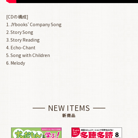
[CDの構成]
1. JYbooks' Company Song
2. Story Song
3. Story Reading
4. Echo-Chant
5. Song with Children
6. Melody
NEW ITEMS
新商品