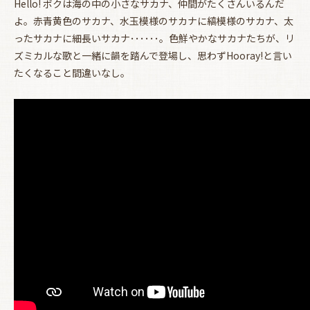
Hello! ボクは海の中の小さなサカナ、仲間がたくさんいるんだ
よ。赤青黄色のサカナ、水玉模様のサカナに縞模様のサカナ、太
ったサカナに細長いサカナ･･････。色鮮やかなサカナたちが、リ
ズミカルな歌と一緒に韻を踏んで登場し、思わずHooray!と言い
たくなること間違いなし。
お買い物を続ける
カートへ進む