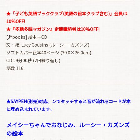
★「子ども英語ブッククラブ(英語の絵本クラブ含む)」会員は
10%OFF!
★『多聴多読マガジン』定期購読者は10%OFF!
[JYbooks] 絵本＋CD
文・絵: Lucy Cousins (ルーシー･カズンズ)
ソフトカバー絵本40ページ (30.0×26.0cm)
CD 29分00秒 (2回繰り返し)
語数 116
★SAYPEN(別売)対応。ンでタッチすると音が流れるコードが本
に埋め込まれています。
メイシーちゃんでおなじみ、ルーシー・カズンズ
の絵本