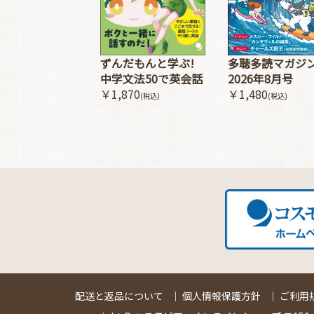
多聴多読マガジ
ずんだもんと学ぶ!
2026年8月号
中学文法50で英会話
￥1,480
￥1,870
(税込)
(税込)
配送と返品について
｜
個人情報保護方針
｜
ご利用