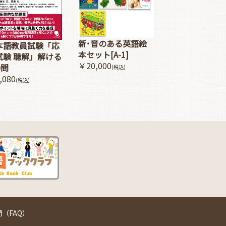
新･音のある英語絵
本語教員試験「応
本セット[A-1]
試験 聴解」解ける
￥20,000
0問
(税込)
,080
(税込)
（FAQ）