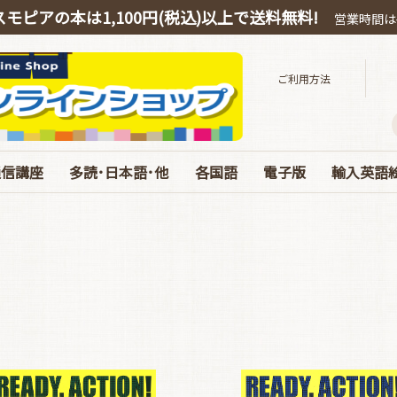
スモピアの本は1,100円(税込)以上で送料無料!
営業時間は平
ご利用方法
通信講座
多読･日本語･他
各国語
電子版
輸入英語
スピーキング
OEIC
多読・洋書ガイド
ハリー・ポッター
絵本・教育・日本語
音源ダウンロード
お得なオンライン教材
中国語
韓国語
ドイツ語
電子版 書籍 英語
電子版 各国語･日本
電子版 マガジン
電子版 Special･別冊
ベストセラ
ぜんぶC
英語劇用
海の絵本
お得な絵
エリック
コルデコ
CDのみ
JY Phoni