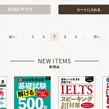
品切れ中です
カートに入れる
前へ
...
5
6
7
8
9
...
次へ
NEW ITEMS
新商品