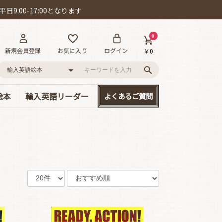
日9:00-17:00となります
0
新規会員登録
お気に入り
ログイン
￥0
絵本
輸入英語リーダー
よくあるご質問
語
ー!
D付き英語絵本
絵本
、大集合!
本セット
･カールの作品
ット賞
cs/mpi
やさしい名作童話
読み応えのある名作
Happyリーダー単品
Smartリーダー単品
お得なセット販売