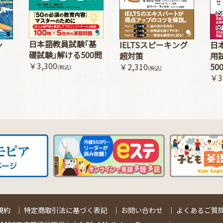
日本語教員試験｢基
ン
IELTSスピーキング
日
礎試験｣解ける500問
超対策
用
￥3,300
￥2,310
50
(税込)
(税込)
￥3
規約
｜
特定商取引法に基づく表記
｜
お問い合わせ
｜
よくあるご質問