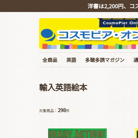
洋書は2,200円、コ
全商品
英語
多聴多読マガジン
英会話
リスニング
シャドーイング
TOEIC
TOEFL･IELTS･英検
ライティング
文法・語彙・その他
ビジネス
スピーチ・ニュース
バックナンバー
定期購読
イギリス英語特集号
臨増・別冊
T
輸入英語絵本
298
対象商品：
件