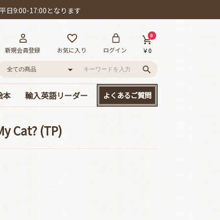
日9:00-17:00となります
0
新規会員登録
お気に入り
ログイン
￥0
絵本
輸入英語リーダー
よくあるご質問
語
ー!
D付き英語絵本
絵本
、大集合!
本セット
･カールの作品
ット賞
cs/mpi
やさしい名作童話
読み応えのある名作
Happyリーダー単品
Smartリーダー単品
お得なセット販売
y Cat? (TP)