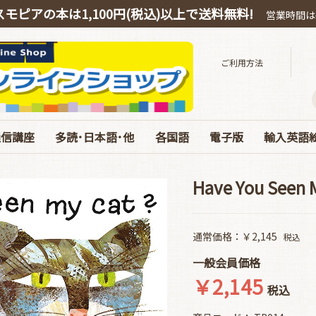
スモピアの本は1,100円(税込)以上で送料無料!
営業時間は平
ご利用方法
通信講座
多読･日本語･他
各国語
電子版
輸入英語
スピーキング
OEIC
多読・洋書ガイド
ハリー・ポッター
絵本・教育・日本語
音源ダウンロード
お得なオンライン教材
中国語
韓国語
ドイツ語
電子版 書籍 英語
電子版 各国語･日本
電子版 マガジン
電子版 Special･別冊
ベストセラ
ぜんぶC
英語劇用
海の絵本
お得な絵
エリック
コルデコ
CDのみ
JY Phoni
Have You Seen M
通常価格：￥2,145
税込
一般会員価格
￥2,145
税込