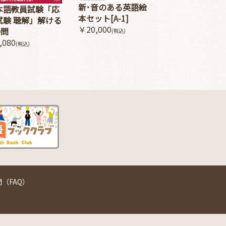
新･音のある英語絵
本語教員試験「応
本セット[A-1]
試験 聴解」解ける
￥20,000
0問
(税込)
,080
(税込)
（FAQ）