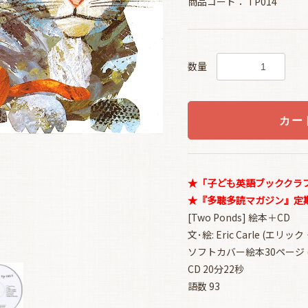
商品コード：
TP014
数量
カー
★「子ども英語ブッククラブ(
★『多聴多読マガジン』定期購
[Two Ponds] 絵本＋CD
文･絵: Eric Carle (エリ
ソフトカバー絵本30ページ (19
CD 20分22秒
語数 93