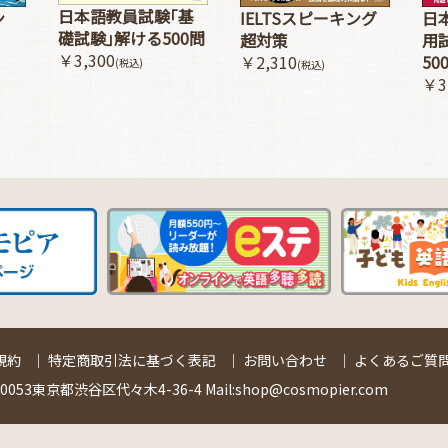
日本語教員試験｢基
ン
IELTSスピーキング
日
礎試験｣解ける500問
超対策
用
￥3,300
￥2,310
50
(税込)
(税込)
￥3
規約
｜
特定商取引法に基づく表記
｜
お問い合わせ
｜
よくあるご質問
53東京都渋谷区代々木4-36-4 Mail:shop@cosmopier.com