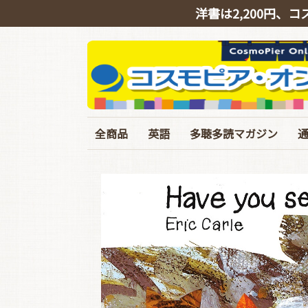
洋書は2,200円、コ
全商品
英語
多聴多読マガジン
英会話
リスニング
シャドーイング
TOEIC
TOEFL･IELTS･英検
ライティング
文法・語彙・その他
ビジネス
スピーチ・ニュース
バックナンバー
定期購読
イギリス英語特集号
臨増・別冊
T