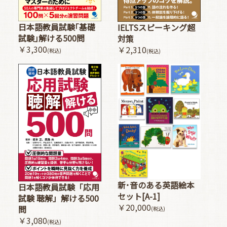
日本語教員試験｢基礎
IELTSスピーキング超
試験｣解ける500問
対策
￥3,300
￥2,310
(税込)
(税込)
新･音のある英語絵本
日本語教員試験「応用
セット[A-1]
試験 聴解」解ける500
￥20,000
問
(税込)
￥3,080
(税込)